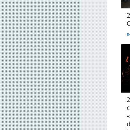
2
C
R
2
«
d